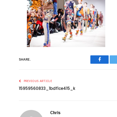
Faceboo
SHARE.
PREVIOUS ARTICLE
15959560833_1bdf1ce415_k
Chris