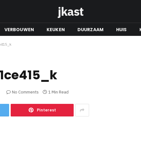
jkast
VERBOUWEN
KEUKEN
DUURZAAM
HUIS
e415_k
1ce415_k
3
No Comments
1 Min Read
Pinterest