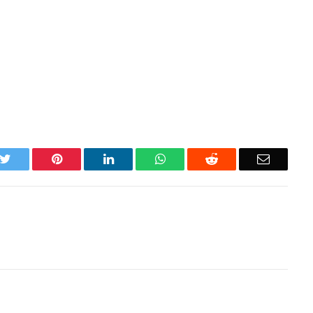
k
Twitter
Pinterest
LinkedIn
WhatsApp
Reddit
Email