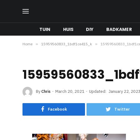
TUIN
HUIS
DIY
BADKAMER
Home
»
15959560833_1bdf1ce415_k
»
15959560833_1bdf1c
15959560833_1bdf
By
Chris
March 20, 2021
Updated:
January 22, 202
Facebook
Twitter