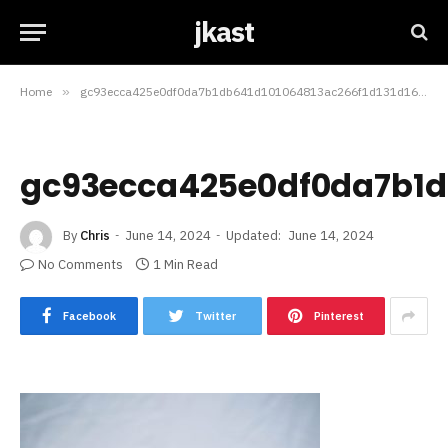
jkast
Home
»
gc93ecca425e0df0da7b1db641d101064813ac266f1d131d16f089492e5bfa90a9e8cf890d334e1426dcfe6dfae02861f857223969c5dc13680d66d8fe424aa43_640
gc93ecca425e0df0da7b1d
By
Chris
June 14, 2024
Updated:
June 14, 2024
No Comments
1 Min Read
Facebook
Twitter
Pinterest