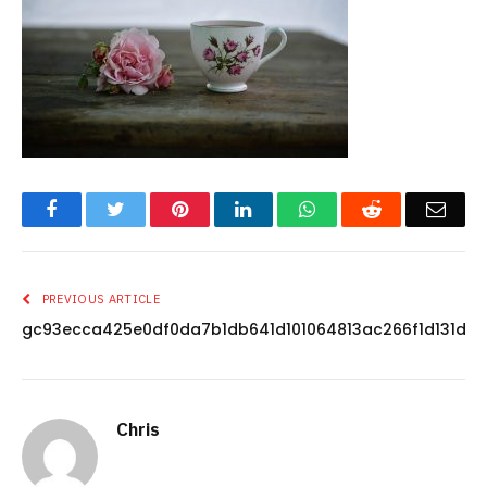
Facebook
Twitter
Pinterest
LinkedIn
WhatsApp
Reddit
Emai
PREVIOUS ARTICLE
gc93ecca425e0df0da7b1db641d101064813ac266f1d131d1
Chris