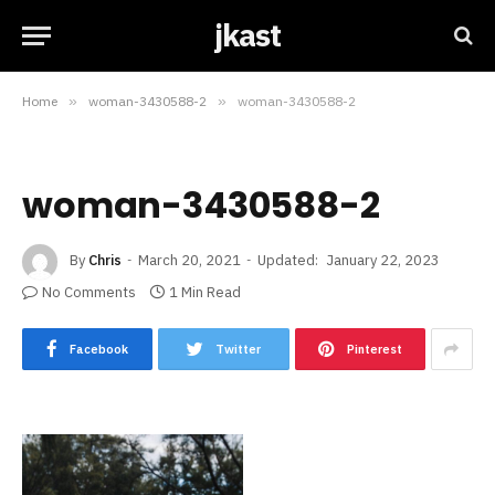
jkast
Home
»
woman-3430588-2
»
woman-3430588-2
woman-3430588-2
By
Chris
March 20, 2021
Updated:
January 22, 2023
No Comments
1 Min Read
Facebook
Twitter
Pinterest