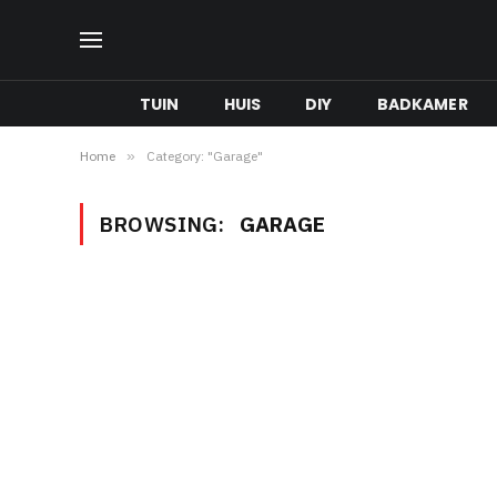
TUIN
HUIS
DIY
BADKAMER
Home
»
Category: "Garage"
BROWSING:
GARAGE