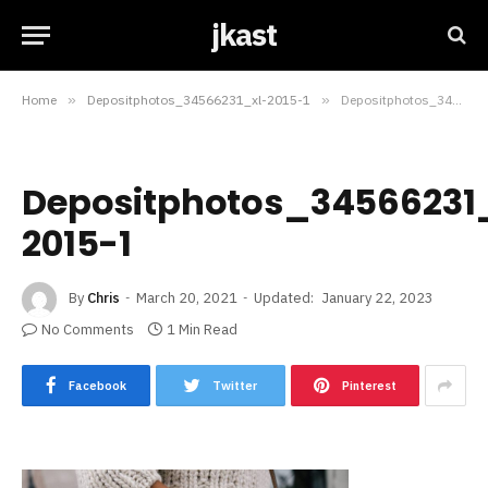
jkast
Home
»
Depositphotos_34566231_xl-2015-1
»
Depositphotos_34566231_xl-2015-1
Depositphotos_34566231
2015-1
By
Chris
March 20, 2021
Updated:
January 22, 2023
No Comments
1 Min Read
Facebook
Twitter
Pinterest